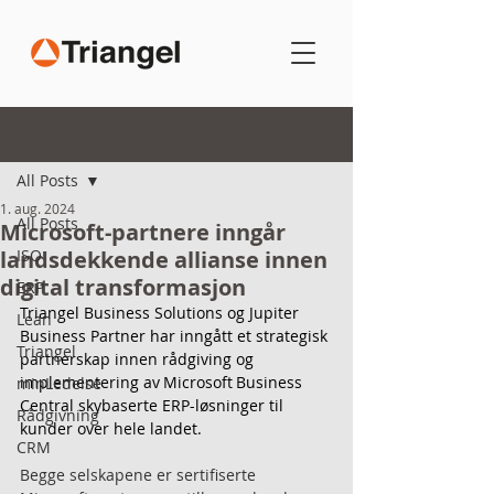
Innlegg
All Posts
1. aug. 2024
All Posts
Microsoft-partnere inngår
landsdekkende allianse innen
ISO
digital transformasjon
ERP
Triangel Business Solutions og Jupiter 
Lean
Business Partner har inngått et strategisk 
Triangel
partnerskap innen rådgiving og 
implementering av Microsoft Business 
minLedelse
Central skybaserte ERP-løsninger til 
Rådgivning
kunder over hele landet. 
CRM
Begge selskapene er sertifiserte 