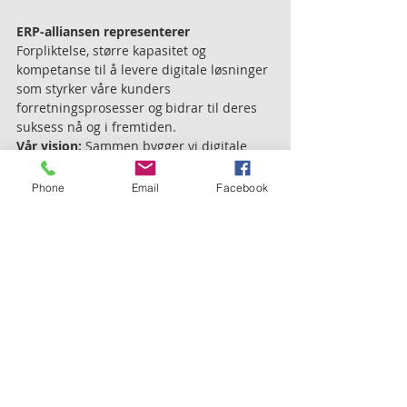
ERP-alliansen representerer  
Forpliktelse, større kapasitet og 
kompetanse til å levere digitale løsninger 
som styrker våre kunders 
forretningsprosesser og bidrar til deres 
suksess nå og i fremtiden.
Vår visjon: 
Sammen bygger vi digitale 
løsninger rigget for fremtiden.
Våre felles verdier: 
Pålitelighet, 
Phone
Email
Facebook
Entusiasme, Resultatorientering og 
Medmenneskelighet. 
Nyttige lenker
Tags:
Support
erp
rådgiving
skybasert
Microsoft
E-bøker
ERP
Aktuelt