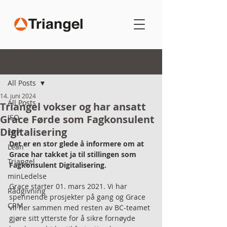
Innlegg
All Posts
14. juni 2024
All Posts
Triangel vokser og har ansatt
Grace Førde som Fagkonsulent
ISO
Digitalisering
ERP
Det er en stor glede å informere om at 
Lean
Grace har takket ja til stillingen som 
Triangel
Fagkonsulent Digitalisering.
minLedelse
Grace starter 01. mars 2021. Vi har 
Rådgivning
spennende prosjekter på gang og Grace 
CRM
vil her sammen med resten av BC-teamet 
gjøre sitt ytterste for å sikre fornøyde 