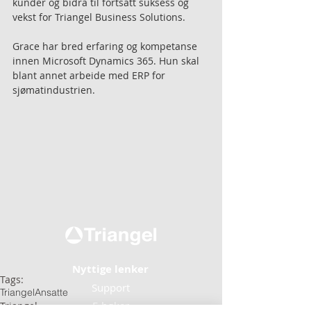
kunder og bidra til fortsatt suksess og 
vekst for Triangel Business Solutions.
Grace har bred erfaring og kompetanse 
innen Microsoft Dynamics 365. Hun skal 
blant annet arbeide med ERP for 
sjømatindustrien. 
Nyttige lenker
Tags:
Support
Triangel
Ansatte
E-bøker
Triangel