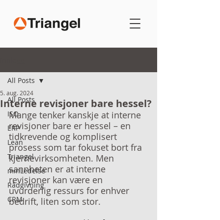
Innlegg
All Posts
5. aug. 2024
All Posts
Interne revisjoner bare hessel?
ISO
Mange tenker kanskje at interne 
revisjoner bare er hessel – en 
ERP
tidkrevende og komplisert 
Lean
prosess som tar fokuset bort fra 
Triangel
kjernevirksomheten. Men 
sannheten er at interne 
minLedelse
revisjoner kan være en 
Rådgivning
uvurderlig ressurs for enhver 
CRM
bedrift, liten som stor. 