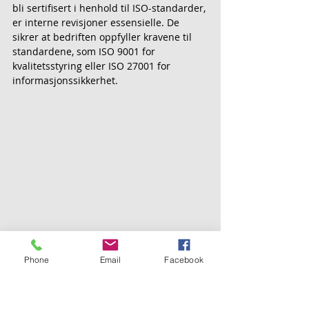
bli sertifisert i henhold til ISO-standarder, 
er interne revisjoner essensielle. De 
sikrer at bedriften oppfyller kravene til 
standardene, som ISO 9001 for 
kvalitetsstyring eller ISO 27001 for 
informasjonssikkerhet.
Så neste gang du vurderer om
 interne 
revisjoner bare er hessel
, husk at de kan 
Phone
Email
Facebook
bidra til å avdekke viktige 
forbedringsområder, sikre overholdelse 
av lover og standarder, og styrke 
bedriftens posisjon i markedet. Interne 