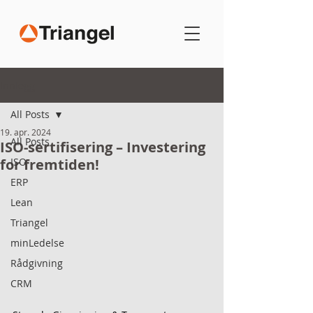
Innlegg
All Posts
19. apr. 2024
All Posts
ISO-sertifisering – Investering
for fremtiden!
ISO
ERP
Lean
Triangel
minLedelse
Rådgivning
CRM