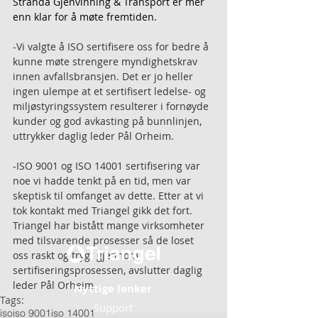
Stranda Gjenvinning & Transport er mer 
enn klar for å møte fremtiden.
-Vi valgte å ISO sertifisere oss for bedre å 
kunne møte strengere myndighetskrav 
innen avfallsbransjen. Det er jo heller 
ingen ulempe at et sertifisert ledelse- og 
miljøstyringssystem resulterer i fornøyde 
kunder og god avkasting på bunnlinjen, 
uttrykker daglig leder Pål Orheim.
-ISO 9001 og ISO 14001 sertifisering var 
noe vi hadde tenkt på en tid, men var 
skeptisk til omfanget av dette. Etter at vi 
tok kontakt med Triangel gikk det fort. 
Triangel har bistått mange virksomheter 
med tilsvarende prosesser så de loset 
oss raskt og trygt gjennom 
sertifiseringsprosessen, avslutter daglig 
leder Pål Orheim.
Nyttige lenker
Tags:
Support
iso
iso 9001
iso 14001