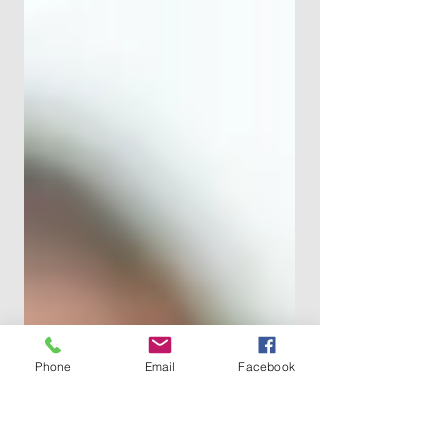
– manuelle registreringer, e-posttråder
og papirskjemaer. Med Microsoft Power
Apps og Power Automate kan du enkelt
digitalisere og automatisere disse
prosessene, uten behov for tung koding.
Resultatet er færre feil, mer effektive
arbeidsflyter og mer tid til
verdiskapende arbeid.
Phone
Email
Facebook