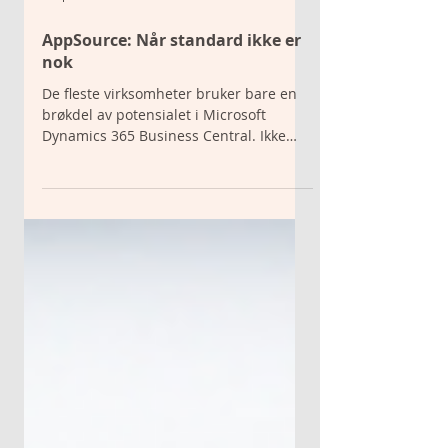
9. apr.
AppSource: Når standard ikke er
nok
De fleste virksomheter bruker bare en
brøkdel av potensialet i Microsoft
Dynamics 365 Business Central. Ikke
fordi systemet er dårlig, men fordi det
mangler de siste funksjonene som
faktisk gjør hverdagen smidig.