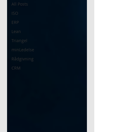
All Posts
ISO
ERP
Lean
Triangel
minLedelse
Rådgivning
CRM