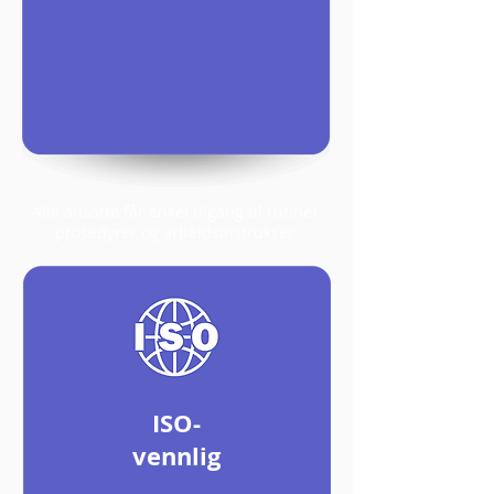
Alle ansatte får enkel tilgang til rutiner,
prosedyrer og arbeidsinstrukser.
ISO-
vennlig