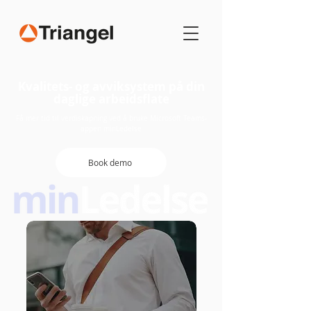
Kvalitets- og avviksystem på din
daglige arbeidsflate
Få mer tid til verdiskapning ved å bruke Microsoft Teams-
appen minLedelse
Book demo