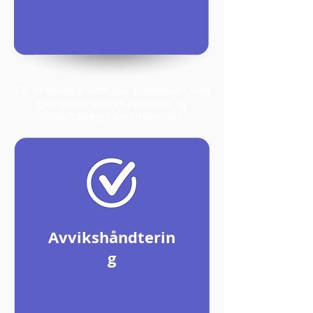
Det er enkelt å sette opp prosesskart som
gjenspeiler arbeidsprosesser og
ansvarsdeling i din virksomhet.
Avvikshåndterin
g