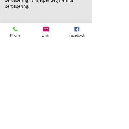
sertifisering? Vi hjelper deg frem til 
sertifisering.
Phone
Email
Facebook
Nyttige lenker
Tags: