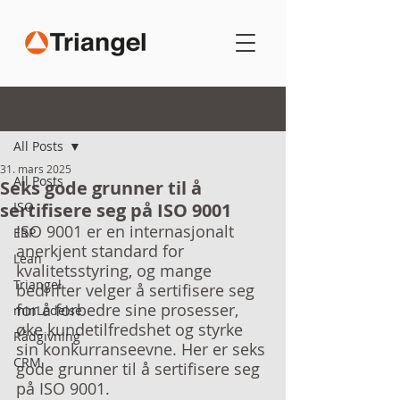
Innlegg
All Posts
31. mars 2025
All Posts
Seks gode grunner til å
sertifisere seg på ISO 9001
ISO
ISO 9001 er en internasjonalt 
ERP
anerkjent standard for 
Lean
kvalitetsstyring, og mange 
Triangel
bedrifter velger å sertifisere seg 
for å forbedre sine prosesser, 
minLedelse
øke kundetilfredshet og styrke 
Rådgivning
sin konkurranseevne. Her er seks 
CRM
gode grunner til å sertifisere seg 
på ISO 9001.