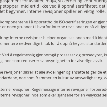
asjement for kvalitet, miljø, sikkerhet og kontinuerli
ng stopper imidlertid ikke ved å oppnå sertifikatet, det 
et begynner. Interne revisjoner spiller en viktig rolle.
e komponentene i å opprettholde ISO-sertifiseringen er gjen
r er noen grunner til hvorfor interne revisjoner er så viktige
lementere nødvendige tiltak for å oppnå høyere standarder
ig, noe som reduserer sannsynligheten for alvorlige avvik.
andardene, noe som fremmer en kultur av ansvarlighet og kva
erne revisjoner, noe som øker sjansene for en vellykket sert