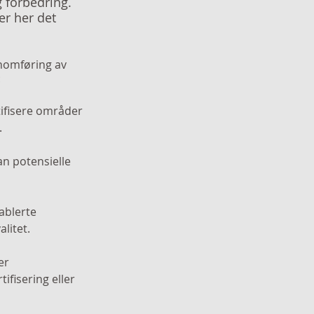
g forbedring. 
er her det 
nomføring av 
:
.
litet.
ifisering eller 