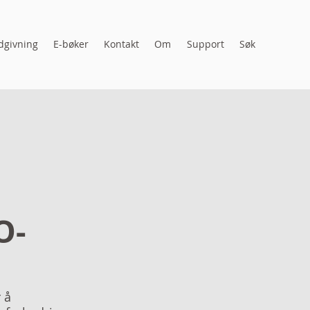
dgivning
E-bøker
Kontakt
Om
Support
Søk
O-
 å 