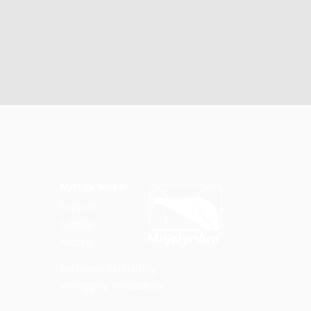
Nyttige lenker
rne revisjoner bare
el?
Support
E-bøker
Aktuelt
Personvernerklæring
Innlogging minLedelse