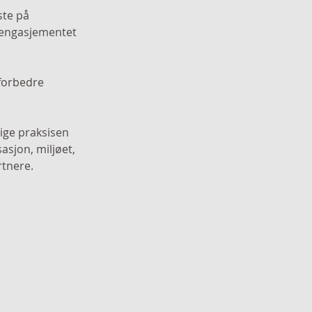
 engasjementet 
 forbedre 
tige praksisen 
asjon, miljøet, 
rtnere.