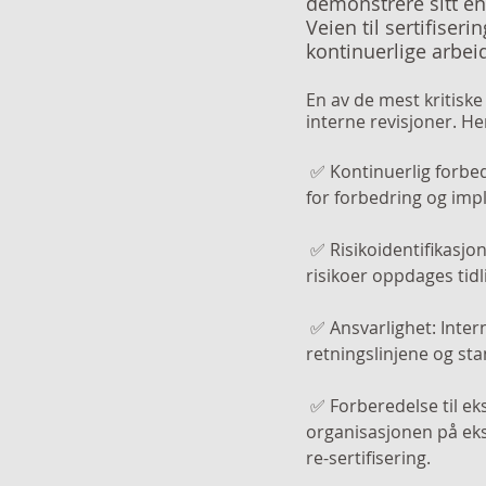
demonstrere sitt eng
Veien til sertifiseri
kontinuerlige arbeid
En av de mest kritisk
interne revisjoner. He
 ✅ Kontinuerlig forbedring: Interne revisjoner hjelper organisasjonen med å identifisere områder 
for forbedring og imp
 ✅ Risikoidentifikasjon: Ved å regelmessig gjennomgå prosesser og prosedyrer, kan potensielle 
risikoer oppdages tidl
 ✅ Ansvarlighet: Interne revisjoner sikrer at alle avdelinger og ansatte følger de etablerte 
retningslinjene og st
 ✅ Forberedelse til eksterne revisjoner: Regelmessige interne revisjoner forbereder 
organisasjonen på ekst
re-sertifisering.