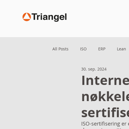
All Posts
ISO
ERP
Lean
30. sep. 2024
Interne
nøkkele
sertifis
ISO-sertifisering e