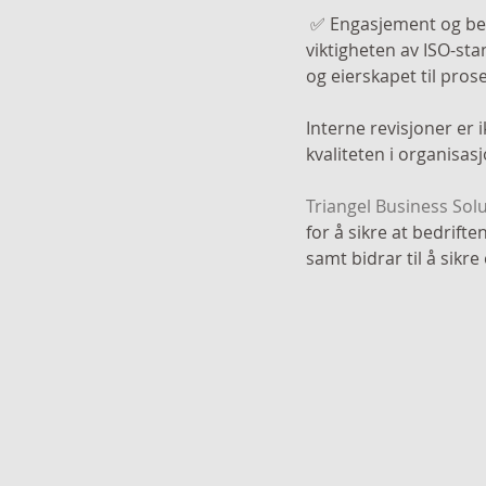
 ✅ Engasjement og bevissthet: Gjennom interne revisjoner blir ansatte mer bevisste på 
viktigheten av ISO-st
og eierskapet til pros
Interne revisjoner er 
kvaliteten i organisas
Triangel Business Sol
for å sikre at bedrift
samt bidrar til å sik