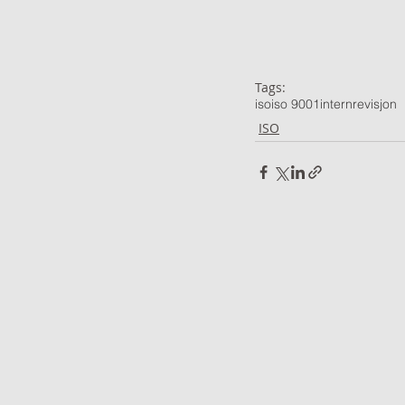
Tags:
iso
iso 9001
internrevisjon
ISO