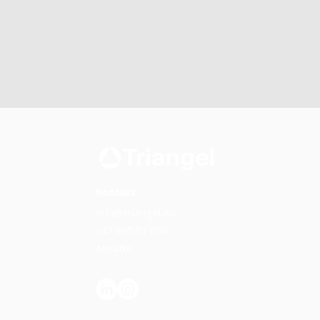
Kontakt
Gratulerer til Metpro som
har gjennomført
info@triangel.no
oppfølingsrevisjon på ISO
+47 995 91 650
9001
Ansatte