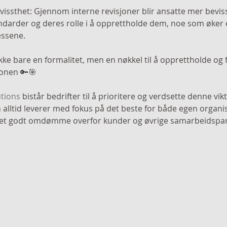
andarder og deres rolle i å opprettholde dem, noe som øker
essene.
ikke bare en formalitet, men en nøkkel til å opprettholde og
jonen 🔑🎯 
utions
 bistår bedrifter til å prioritere og verdsette denne vik
en alltid leverer med fokus på det beste for både egen organis
re et godt omdømme overfor kunder og øvrige samarbeidspa